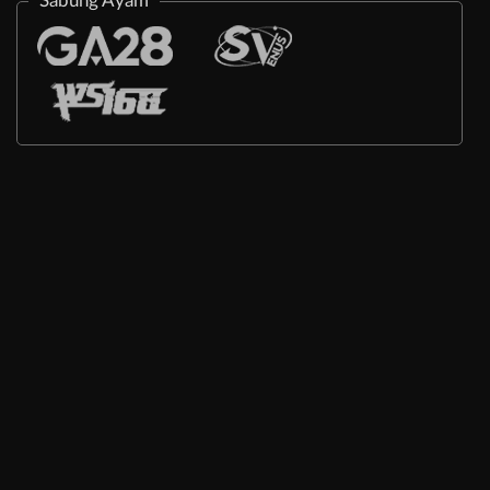
Sabung Ayam