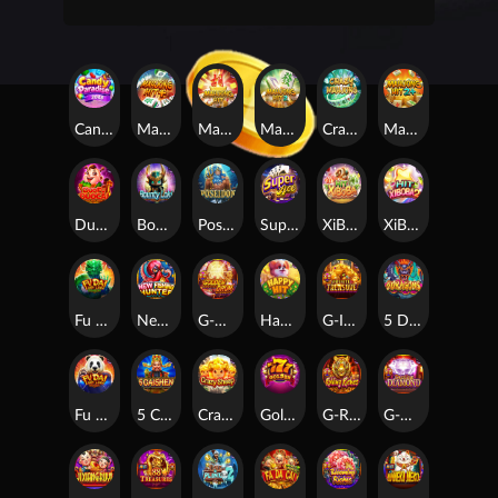
Candy Paradise 2048
Mahjong Hit +
Mahjong Hit
Mahjong Hit 2
Crazy Mahjong
Mahjong Hit 2+
DuoFuDuoCai
Bounty Loki
Poseidon
Super Ace
XiBoBa Hit
XiBoBa Hit2
Fu Dai Lian Lian-Dragon
New-Fishing Hunter
G-GoldenDrum
Happy Hit
G-InfiniteTreasure
5 Dragons(H5)
Fu Dai Lian Lian-Panda
5 CaiShen(H5)
Crazy Sheep
Golden 777(H5)
G-RollingRiches
G-DazzlingDiamond