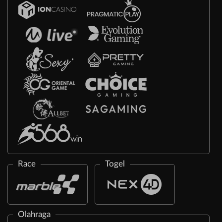
Race
Togel
Olahraga