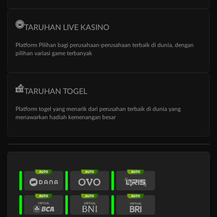
TARUHAN LIVE KASINO
Platform Pilihan bagi perusahaan-perusahaan terbaik di dunia, dengan
pilihan variasi game terbanyak
TARUHAN TOGEL
Platform togel yang menarik dari perusahan terbaik di dunia yang
menawarkan hadiah kemenangan besar