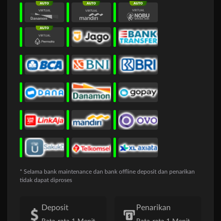
* Selama bank maintenance dan bank offline deposit dan penarikan
tidak dapat diproses
Deposit
Penarikan