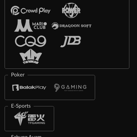
Poker
E-Sports