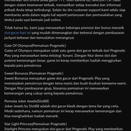
memainkan slot online dewa gacor 77​7. Oleh karena itu, GACOR77JP hadir
dengan sistem keamanan terbaik, memastikan setiap transaksi dan informasi
pribadi Anda tetap terlindungi. Selain itu tim customer support kami selalu siap
membantu anda dalam segala hal seperti pertanyaan dan permasalahan yang
timbul pada saat bermain judi online.
Tidak hanya itu, kami juga menawarkan beberapa promosi dan bonus menarik
slot gacor hari ini
yang mudah dimenangkan dan terkenal dengan pembayaran
jackpot terbesar dan kemudahan menangnya:
Gate Of Olympus(Permainan Pragmatic)
Gates of Olympus merupakan salah satu game slot gacor terbaik dari Pragmatic
Play yang menawarkan tema mitologi Yunani. Dengan fitur demo slot dan
potensi kemenangan besar, game ini kerap memberikan hadiah menggiurkan
kepada para pemainnya.
Sweet Bonanza (Permainan Pragmatic)
Sweet Bonanza merupakan game slot gacor dari Pragmatic Play yang
memanjakan pemainnya dengan tema manis dan buah-buahan berwarna-warni.
Dengan fitur pembayaran grup, biasanya permainan ini menawarkan
kemenangan yang cukup sering kepada pemainnya.
Permata Joker Jewels(Slot88)
Joker Jewels by Slot88 adalah slot gacor klasik dengan tema liar yang ceria.
Meski sederhana, namun permainan ini kerap menawarkan kemenangan dan
bisa menghadirkan hadiah menarik.
Star Light Princess(Permainan Pragmatic)
Starlight Princess merupakan slot gacor dari Pragmatic Play yang memberikan