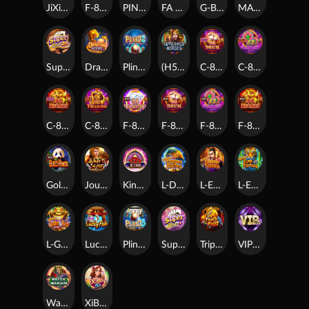
JiXiangRuYi(H5)
F-88Treasures(H5)
PINE OF PLINKO 2
FA DA CAI(H5)
G-BloomingRiches
MANEKI NEKO(H5)
Super Ace2+
Dragon Arena
Plinko2
(H5)Outlawed Heroes
C-88Drum(H5)
C-88Flower(H5)
C-88Riches(H5)
C-88Treasures(H5)
F-88Diamond(H5)
F-88Drum(H5)
F-88Flower(H5)
F-88Riches(H5)
Gold Panda(H5)
JourneyToTheWest
King-777
L-DragonRiches
L-EmperorTreasure
L-EyesOfFortune
L-GoldenToad
LuckyFish
Plinko3
Super Ace+
Triple Fish(H5)
VIP Club
Water Margin(H5)
XiBoBA