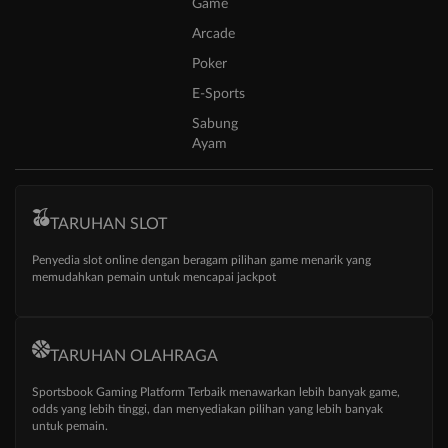
Game
Arcade
Poker
E-Sports
Sabung
Ayam
TARUHAN SLOT
Penyedia slot online dengan beragam pilihan game menarik yang
memudahkan pemain untuk mencapai jackpot
TARUHAN OLAHRAGA
Sportsbook Gaming Platform Terbaik menawarkan lebih banyak game,
odds yang lebih tinggi, dan menyediakan pilihan yang lebih banyak
untuk pemain.