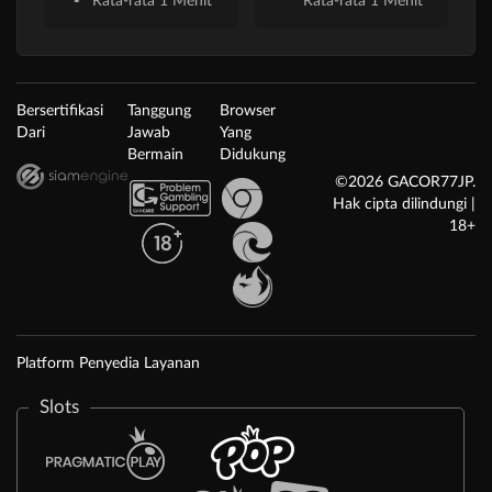
Rata-rata 1 Menit
Rata-rata 1 Menit
Bersertifikasi
Tanggung
Browser
Dari
Jawab
Yang
Bermain
Didukung
©2026 GACOR77JP.
Hak cipta dilindungi |
18+
Platform Penyedia Layanan
Slots