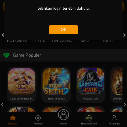
IDR
12,667,896,656
Silahkan login terlebih dahulu.
OK
HOT GAMES
SLOTS
LIVE CASINO
RACE
TOGEL
OL
Game Populer
Gates of Olympus POP
Storm of Seth 2
Goyang Gaib
Beranda
Promosi
Masuk
Hubungi Kami
Akun Saya