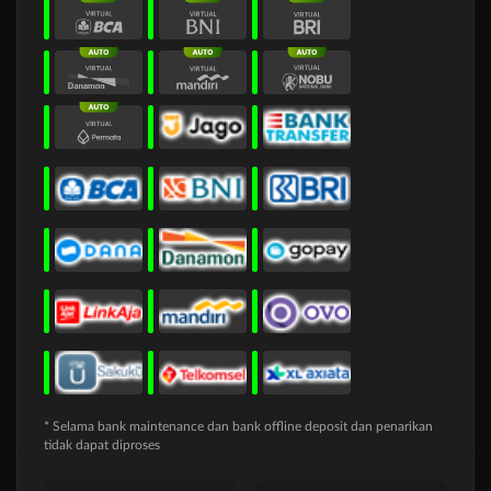
* Selama bank maintenance dan bank offline deposit dan penarikan
tidak dapat diproses