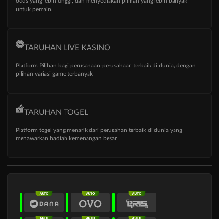
odds yang lebih tinggi, dan menyediakan pilihan yang lebih banyak
untuk pemain.
TARUHAN LIVE KASINO
Platform Pilihan bagi perusahaan-perusahaan terbaik di dunia, dengan
pilihan variasi game terbanyak
TARUHAN TOGEL
Platform togel yang menarik dari perusahan terbaik di dunia yang
menawarkan hadiah kemenangan besar